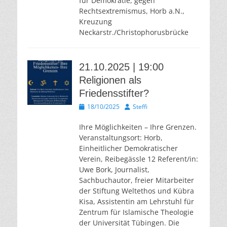
für Demokratie, gegen
Rechtsextremismus, Horb a.N.,
Kreuzung
Neckarstr./Christophorusbrücke
21.10.2025 | 19:00
Religionen als
Friedensstifter?
Veröffentlicht
Autor
18/10/2025
Steffi
am
Ihre Möglichkeiten – Ihre Grenzen.
Veranstaltungsort: Horb,
Einheitlicher Demokratischer
Verein, Reibegässle 12 Referent/in:
Uwe Bork, Journalist,
Sachbuchautor, freier Mitarbeiter
der Stiftung Weltethos und Kübra
Kisa, Assistentin am Lehrstuhl für
Zentrum für Islamische Theologie
der Universität Tübingen. Die