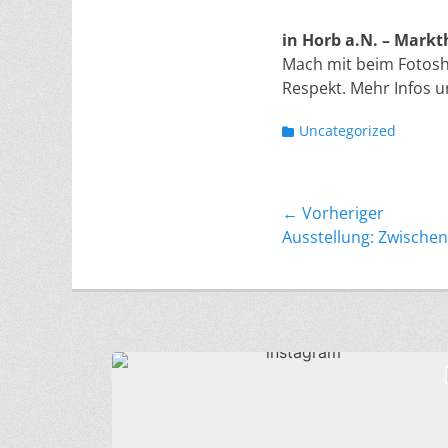
am
in Horb a.N. – Markt
Mach mit beim Fotosh
Respekt. Mehr Infos u
Kategorien
Uncategorized
Beitragsnavi
← Vorheriger
Vorheriger
Ausstellung: Zwischen
Beitrag: