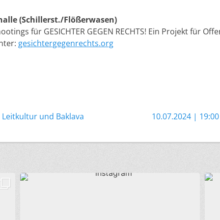
halle (Schillerst./Flößerwasen)
ootings für GESICHTER GEGEN RECHTS! Ein Projekt für Offe
nter:
gesichtergegenrechts.org
gation
Nächster
 Leitkultur und Baklava
10.07.2024 | 19:0
Beitrag: